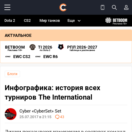
Dota 2
CS2
Мир танков
Еще
АКТУАЛЬНОЕ
BETBOOM
TI 2026
РПЛ 2026-2027
Реклама 18+
по Dota 2
таблица и расписание
EWC CS2
EWC R6
Блоги
Инфографика: история всех
турниров The International
Cyber «CyberSet» Set
25.07.2017 в 21:15
43
Линии показывают изменения в составах команд