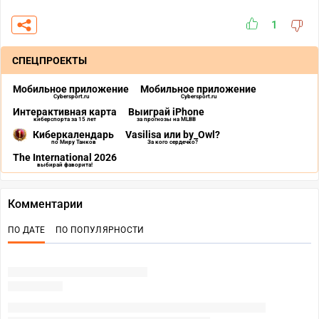
1
СПЕЦПРОЕКТЫ
Мобильное приложение
Мобильное приложение
Cybersport.ru
Cybersport.ru
Интерактивная карта
Выиграй iPhone
киберспорта за 15 лет
за прогнозы на MLBB
Киберкалендарь
Vasilisa или by_Owl?
по Миру Танков
За кого сердечко?
The International 2026
выбирай фаворита!
Комментарии
ПО ДАТЕ
ПО ПОПУЛЯРНОСТИ