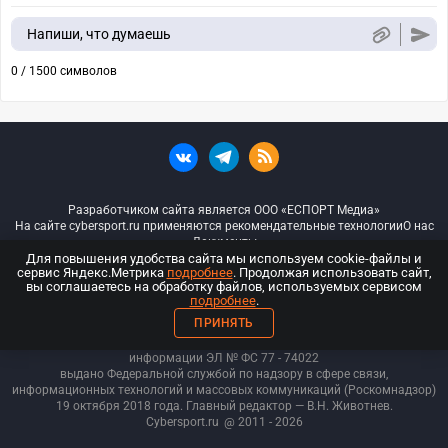
Напиши, что думаешь
0 / 1500 символов
Разработчиком сайта является ООО «ЕСПОРТ Медиа»
На сайте cybersport.ru применяются рекомендательные технологии
О нас
Документы
Для повышения удобства сайта мы используем cookie-файлы и
сервис Яндекс.Метрика
подробнее
. Продолжая использовать сайт,
© ООО «Киберспорт.ру» — Все права защищены
вы соглашаетесь на обработку файлов, используемых сервисом
подробнее
.
18+
ПРИНЯТЬ
ООО «Киберспорт.ру». Свидетельство о регистрации средств массовой
информации ЭЛ № ФС 77 - 74
022
выдано Федеральной службой по надзору в сфере связи,
информационных технологий и массовых коммуникаций (Роскомнадзор)
19 октября 2018 года. Главный редактор — В.Н. Животнев.
Cybersport.ru
@ 2011 - 2026