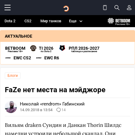
Dota 2
CS2
Мир танков
Еще
АКТУАЛЬНОЕ
BETBOOM
TI 2026
РПЛ 2026-2027
Реклама 18+
по Dota 2
таблица и расписание
EWC CS2
EWC R6
Блоги
FaZe нет места на мэйджоре
Николай «rendrom» Габинский
14.09.2018 в 13:54
14
Вильям draken Сундин и Данкан Thorin Шилдс
намедни
устроили небольшой скандал
. Они