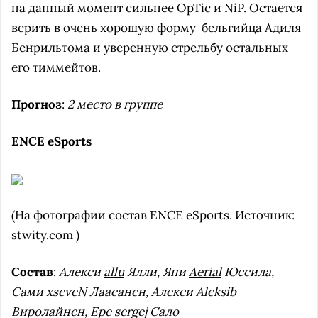
на данный момент сильнее OpTiс и NiP. Остается
верить в очень хорошую форму бельгийца Адиля
Бенрильтома и уверенную стрельбу остальных
его тиммейтов.
Прогноз
:
2 место в группе
ENCE
eSports
(На фотографии состав ENCE eSports. Источник:
stwity.com )
Сoстав
:
Алекси
allu
Ялли, Яни
Aerial
Юссила,
Сами
xseveN
Лаасанен, Алекси
Aleksib
Виролайнен, Ере
sergej
Сало