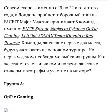
Совсем скоро, а именно с 19 по 22 июля этого
года, в Лондоне пройдет отборочный этап на
FACEIT Major. Участие принимают 8 команд, а
именно:
ENCE
,
Sprout
,
Ninjas in Pyjamas
,
OpTic
Gaming
,
LeftOut
,
3DMAX
,
Team Kinguin
и
Red
Reserve
. Команды, занявшие первые два места,
будут участвовать на основном турнире. Но
первым делом необходимо выйти из группы. Кто
же станет счастливчиком и получит заветные
стикеры, автографы и участие на мажоре?
Группа А:
OpTic Gaming