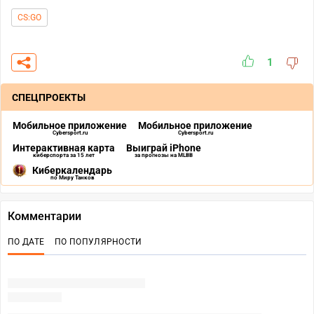
CS:GO
1
СПЕЦПРОЕКТЫ
Мобильное приложение
Мобильное приложение
Cybersport.ru
Cybersport.ru
Интерактивная карта
Выиграй iPhone
киберспорта за 15 лет
за прогнозы на MLBB
Киберкалендарь
по Миру Танков
Комментарии
ПО ДАТЕ
ПО ПОПУЛЯРНОСТИ