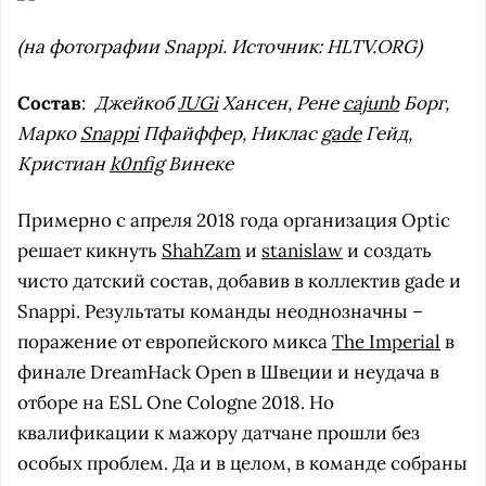
(на фотографии Snappi. Источник: HLTV.ORG)
Состав
:
Джейкоб
JUGi
Хансен, Рене
cajunb
Борг,
Марко
Snappi
Пфайффер, Никлас
gade
Гейд,
Кристиан
k0nfig
Винеке
Примерно с апреля 2018 года организация Optic
решает кикнуть
ShahZam
и
stanislaw
и создать
чисто датский состав, добавив в коллектив gade и
Snappi. Результаты команды неоднозначны –
поражение от европейского микса
The Imperial
в
финале DreamHack Open в Швеции и неудача в
отборе на ESL One Cologne 2018. Но
квалификации к мажору датчане прошли без
особых проблем. Да и в целом, в команде собраны