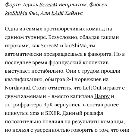
Форте, Адиль
ScreaM
Бенрлитом, Фабьен
kioShiMa
Фье, Али
hAdji
Хайнус
Одна из самых противоречивых команд на
данном турнире. Безусловно, обладая такими
игроками, как ScreaM и kioShiMa, ты
автоматически превращаешься в фаворита. Но в
последнее время французский коллектив
выступает нестабильно. Они с трудом прошли
квалификацию, обыграв 2-1 норвежцев из
Nordavind. Стоит отметить, что LeftOut играют с
двумя заменами – вместо капитана
Happy
и
энтрифраггера
RpK
вернулись в состав ранее
кикнутые xms и SIXER. Данный решафл
положительно повлиял на результаты команды,
но нельзя с уверенностью говорить о том, что они