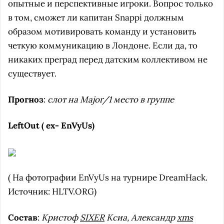
опытные и перспективные игроки. Вопрос только
в том, сможет ли капитан Snappi должным
образом мотивировать команду и установить
четкую коммуникацию в Лондоне. Если да, то
никаких преград перед датским коллективом не
существует.
Прогноз
:
слот на
Major/1 место в группе
LeftOut ( ex- EnVyUs)
( На фотографии EnVyUs на турнире DreamHack.
Источник: HLTV.ORG)
Состав
:
Кристоф
SIXER
Ксиа, Александр
xms