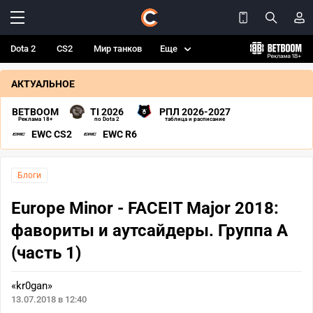
Dota 2
CS2
Мир танков
Еще
АКТУАЛЬНОЕ
BETBOOM
TI 2026
РПЛ 2026-2027
Реклама 18+
по Dota 2
таблица и расписание
EWC CS2
EWC R6
Блоги
Europe Minor - FACEIT Major 2018:
фавориты и аутсайдеры. Группа A
(часть 1)
«kr0gan»
13.07.2018 в 12:40