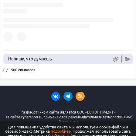
Напиши, что думаешь
0 / 1500 символов
Разработчиком сайта является ООО «ЕСПОРТ Медиа»
На сайте cybersport.ru применяются рекомендательные технологии
О нас
Документы
Для повышения удобства сайта мы используем cookie-файлы и
сервис Яндекс.Метрика
подробнее
. Продолжая использовать сайт,
© ООО «Киберспорт.ру» — Все права защищены
вы соглашаетесь на обработку файлов, используемых сервисом