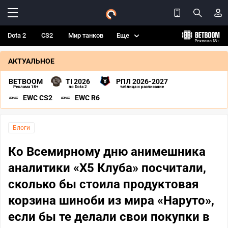
Dota 2
CS2
Мир танков
Еще
АКТУАЛЬНОЕ
BETBOOM
TI 2026
РПЛ 2026-2027
Реклама 18+
по Dota 2
таблица и расписание
EWC CS2
EWC R6
Блоги
Ко Всемирному дню анимешника
аналитики «Х5 Клуба» посчитали,
сколько бы стоила продуктовая
корзина шиноби из мира «Наруто»,
если бы те делали свои покупки в