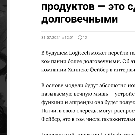
продуктов — это с
долговечными
31.07.2024 в 12:01
12
В будущем Logitech может перейти н
компании более долговечными. Об э
компании Ханнеке Фейбер в интервью
В основе модели будут абсолютно но
называемую вечную мышь — устройст
функции и апгрейды она будет получ
Патчи, в свою очередь, могут распро
Фейбер, это в том числе положитель
Генеральный директор Logitech уточн