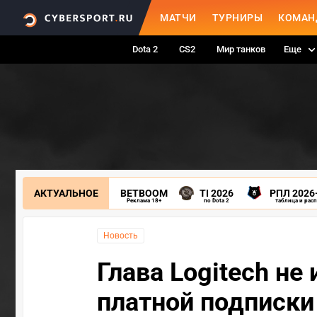
МАТЧИ
ТУРНИРЫ
КОМАН
Dota 2
CS2
Мир танков
Еще
АКТУАЛЬНОЕ
BETBOOM
TI 2026
РПЛ 2026
Реклама 18+
по Dota 2
таблица и рас
Новость
Глава Logitech не
платной подписки