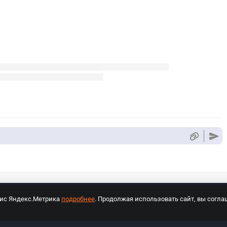
вис Яндекс.Метрика
подробнее
. Продолжая использовать сайт, вы согла
СПОРТ Медиа»
На сайте cybersport.ru применяются рекомендательные техноло