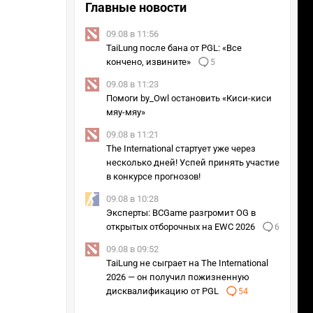
Главные новости
09.08 в 11:56
TaiLung после бана от PGL: «Все
кончено, извините»
5
09.08 в 11:23
Помоги by_Owl остановить «Киси-киси
мяу-мяу»
09.08 в 11:21
The International стартует уже через
несколько дней! Успей принять участие
в конкурсе прогнозов!
09.08 в 10:28
Эксперты: BCGame разгромит OG в
открытых отборочных на EWC 2026
6
09.08 в 09:52
TaiLung не сыграет на The International
2026 — он получил пожизненную
дисквалификацию от PGL
54