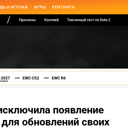
ДЫ И ИГРОКИ
ИГРЫ
РЕЙТИНГИ
Прогнозы
Косплей
Токсичный тест по Dota 2
-2027
EWC CS2
EWC R6
писание
 исключила появление
 для обновлений своих