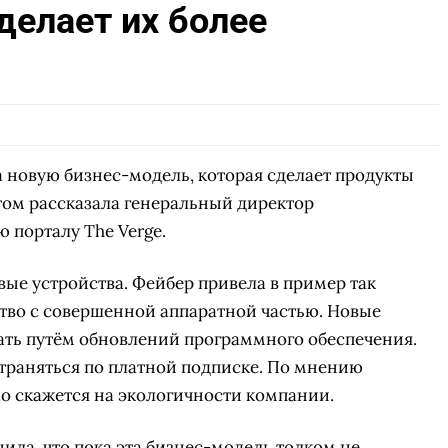
делает их более
а новую бизнес-модель, которая сделает продукты
том рассказала генеральный директор
 порталу The Verge.
вые устройства. Фейбер привела в пример так
во с совершенной аппаратной частью. Новые
ать путём обновлений программного обеспечения.
страняться по платной подписке. По мнению
но скажется на экологичности компании.
ила, что пока эта бизнес-модель толком не