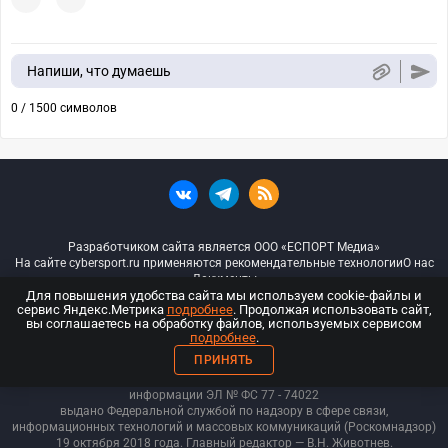
Напиши, что думаешь
0 / 1500 символов
Разработчиком сайта является ООО «ЕСПОРТ Медиа»
На сайте cybersport.ru применяются рекомендательные технологии
О нас
Документы
Для повышения удобства сайта мы используем cookie-файлы и
сервис Яндекс.Метрика
подробнее
. Продолжая использовать сайт,
© ООО «Киберспорт.ру» — Все права защищены
вы соглашаетесь на обработку файлов, используемых сервисом
подробнее
.
18+
ПРИНЯТЬ
ООО «Киберспорт.ру». Свидетельство о регистрации средств массовой
информации ЭЛ № ФС 77 - 74
022
выдано Федеральной службой по надзору в сфере связи,
информационных технологий и массовых коммуникаций (Роскомнадзор)
19 октября 2018 года. Главный редактор — В.Н. Животнев.