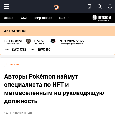
Dota 2
CS2
Мир танков
Еще
АКТУАЛЬНОЕ
BETBOOM
TI 2026
РПЛ 2026-2027
Реклама 18+
по Dota 2
таблица и расписание
EWC CS2
EWC R6
Новость
Авторы Pokémon наймут
специалиста по NFT и
метавселенным на руководящую
должность
14.03.2023 в 05:40