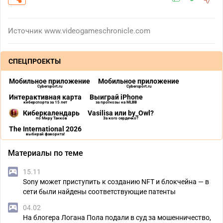
Источник
www.videogameschronicle.com
СПЕЦПРОЕКТЫ
Мобильное приложение
Мобильное приложение
Cybersport.ru
Cybersport.ru
Интерактивная карта
Выиграй iPhone
киберспорта за 15 лет
за прогнозы на MLBB
Киберкалендарь
Vasilisa или by_Owl?
по Миру Танков
За кого сердечко?
The International 2026
выбирай фаворита!
Материалы по теме
15.11
Sony может приступить к созданию NFT и блокчейна — в
сети были найдены соответствующие патенты
04.02
На блогера Логана Пола подали в суд за мошенничество,