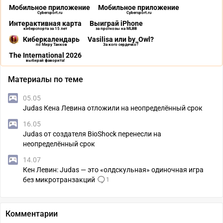
Мобильное приложение
Мобильное приложение
Cybersport.ru
Cybersport.ru
Интерактивная карта
Выиграй iPhone
киберспорта за 15 лет
за прогнозы на MLBB
Киберкалендарь
Vasilisa или by_Owl?
по Миру Танков
За кого сердечко?
The International 2026
выбирай фаворита!
Материалы по теме
05.05
Judas Кена Левина отложили на неопределённый срок
16.05
Judas от создателя BioShock перенесли на
неопределённый срок
14.07
Кен Левин: Judas — это «олдскульная» одиночная игра
без микротранзакций
1
Комментарии