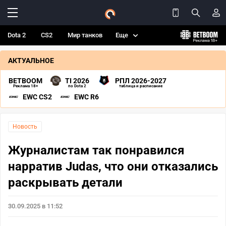
Dota 2
CS2
Мир танков
Еще
АКТУАЛЬНОЕ
BETBOOM
TI 2026
РПЛ 2026-2027
Реклама 18+
по Dota 2
таблица и расписание
EWC CS2
EWC R6
Новость
Журналистам так понравился
нарратив Judas, что они отказались
раскрывать детали
30.09.2025 в 11:52