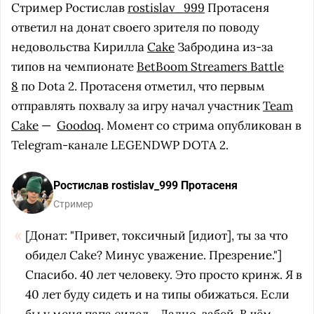
Стример Ростислав
rostislav_999
Протасеня
ответил на донат своего зрителя по поводу
недовольства Кирилла
Cake
Забродина из-за
типов на чемпионате
BetBoom Streamers Battle
8
по Dota 2. Протасеня отметил, что первым
отправлять похвалу за игру начал участник
Team
Cake
—
Goodoq
. Момент со стрима опубликован в
Telegram-канале LEGENDWP DOTA 2.
Ростислав rostislav_999 Протасеня
Стример
[Донат: "Привет, токсичный [идиот], ты за что
обидел Cake? Минус уважение. Презрение."]
Спасибо. 40 лет человеку. Это просто кринж. Я в
40 лет буду сидеть и на типы обижаться. Если