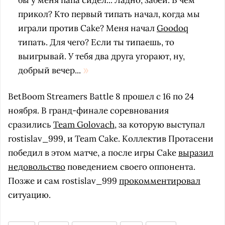
бы у меня папа сидел... Ладно, забей. В чём
прикол? Кто первый типать начал, когда мы
играли против Cake? Меня начал
Goodoq
типать. Для чего? Если ты типаешь, то
выигрывай. У тебя два друга угорают, ну,
добрый вечер...
BetBoom Streamers Battle 8 прошел с 16 по 24
ноября. В гранд-финале соревнования
сразились
Team Golovach
, за которую выступал
rostislav_999, и Team Cake. Коллектив Протасени
победил в этом матче, а после игры Cake
выразил
недовольство
поведением своего оппонента.
Позже и сам rostislav_999
прокомментировал
ситуацию.