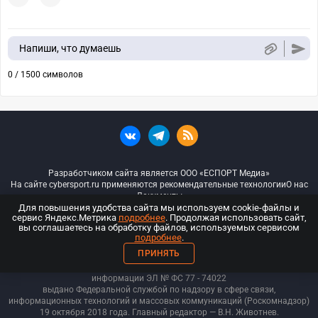
Напиши, что думаешь
0 / 1500 символов
Разработчиком сайта является ООО «ЕСПОРТ Медиа»
На сайте cybersport.ru применяются рекомендательные технологии
О нас
Документы
Для повышения удобства сайта мы используем cookie-файлы и
сервис Яндекс.Метрика
подробнее
. Продолжая использовать сайт,
© ООО «Киберспорт.ру» — Все права защищены
вы соглашаетесь на обработку файлов, используемых сервисом
подробнее
.
18+
ПРИНЯТЬ
ООО «Киберспорт.ру». Свидетельство о регистрации средств массовой
информации ЭЛ № ФС 77 - 74
022
выдано Федеральной службой по надзору в сфере связи,
информационных технологий и массовых коммуникаций (Роскомнадзор)
19 октября 2018 года. Главный редактор — В.Н. Животнев.