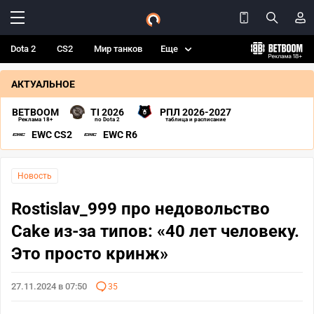
Dota 2
CS2
Мир танков
Еще
АКТУАЛЬНОЕ
BETBOOM
TI 2026
РПЛ 2026-2027
Реклама 18+
по Dota 2
таблица и расписание
EWC CS2
EWC R6
Новость
Rostislav_999 про недовольство
Cake из-за типов: «40 лет человеку.
Это просто кринж»
27.11.2024 в 07:50
35