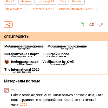
Dota 2
Мнение
rostislav_999
Cake
Goodoq
Cake Dota 2
BB Streamer Battle 7 — BetBoom Streamers Battle 8
-23
СПЕЦПРОЕКТЫ
Мобильное приложение
Мобильное приложение
Cybersport.ru
Cybersport.ru
Интерактивная карта
Выиграй iPhone
киберспорта за 15 лет
за прогнозы на MLBB
Киберкалендарь
Vasilisa или by_Owl?
по Миру Танков
За кого сердечко?
The International 2026
выбирай фаворита!
Материалы по теме
25.11
Cake о rostislav_999: «Я слышал только плохое о нем, и это
подтвердилось в очередной раз. Какой-то токсичный
чел»
53