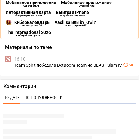
Мобильное приложение
Мобильное приложение
Cybersport.ru
Cybersport.ru
Интерактивная карта
Выиграй iPhone
киберспорта за 15 лет
за прогнозы на MLBB
Киберкалендарь
Vasilisa или by_Owl?
по Миру Танков
За кого сердечко?
The International 2026
выбирай фаворита!
Материалы по теме
16.10
Team Spirit победила BetBoom Team на BLAST Slam IV
50
Комментарии
ПО ДАТЕ
ПО ПОПУЛЯРНОСТИ