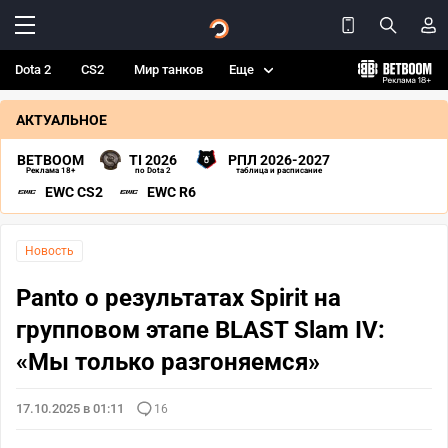
Dota 2
CS2
Мир танков
Еще
АКТУАЛЬНОЕ
BETBOOM
TI 2026
РПЛ 2026-2027
Реклама 18+
по Dota 2
таблица и расписание
EWC CS2
EWC R6
Новость
Panto о результатах Spirit на
групповом этапе BLAST Slam IV:
«Мы только разгоняемся»
17.10.2025 в 01:11
16