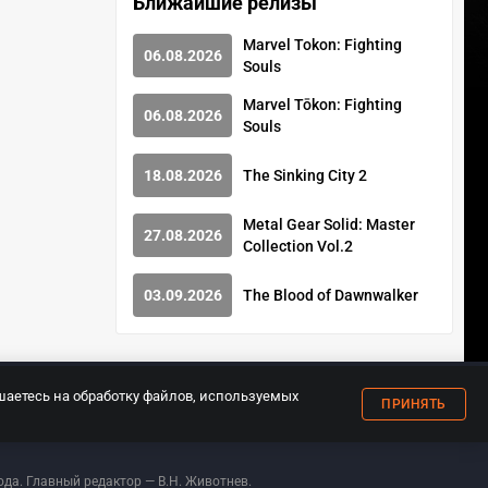
Ближайшие релизы
Marvel Tokon: Fighting
06.08.2026
Souls
Marvel Tōkon: Fighting
06.08.2026
Souls
18.08.2026
The Sinking City 2
Metal Gear Solid: Master
27.08.2026
Collection Vol.2
03.09.2026
The Blood of Dawnwalker
18+
шаетесь на обработку файлов, используемых
ПРИНЯТЬ
гии
О нас
Документы
© ООО «Киберспорт.ру» — Все права защищены
да. Главный редактор — В.Н. Животнев.