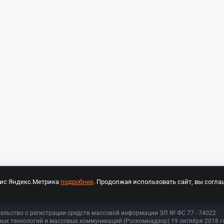
вис Яндекс.Метрика
подробнее
. Продолжая использовать сайт, вы согла
СПОРТ Медиа»
На сайте cybersport.ru применяются рекомендательные техноло
тельство о регистрации средств массовой информации ЭЛ № ФС 77 - 74
022
ых технологий и массовых коммуникаций (Роскомнадзор) 19 октября 2018 го