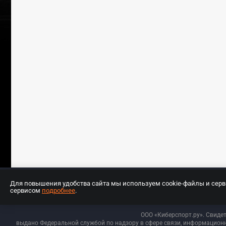
Для повышения удобства сайта мы используем cookie-файлы и сер
сервисом
подробнее
.
Разработчиком сайта является ООО «Е
ООО «Киберспорт.ру». Свиде
выдано Федеральной службой по надзору в сфере связи, информационн