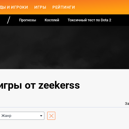
ДЫ И ИГРОКИ
ИГРЫ
РЕЙТИНГИ
Прогнозы
Косплей
Токсичный тест по Dota 2
гры от zeekerss