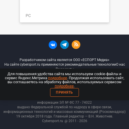
PC
Разработчиком сайта является ООО «ЕСПОРТ Медиа»
На сайте cybersport.ru применяются рекомендательные технологии
О нас
Документы
Для повышения удобства сайта мы используем cookie-файлы и
сервис Яндекс.Метрика
подробнее
. Продолжая использовать сайт,
© ООО «Киберспорт.ру» — Все права защищены
вы соглашаетесь на обработку файлов, используемых сервисом
подробнее
.
18+
ПРИНЯТЬ
ООО «Киберспорт.ру». Свидетельство о регистрации средств массовой
информации ЭЛ № ФС 77 - 74
022
выдано Федеральной службой по надзору в сфере связи,
информационных технологий и массовых коммуникаций (Роскомнадзор)
19 октября 2018 года. Главный редактор — В.Н. Животнев.
Cybersport.ru
@ 2011 - 2026