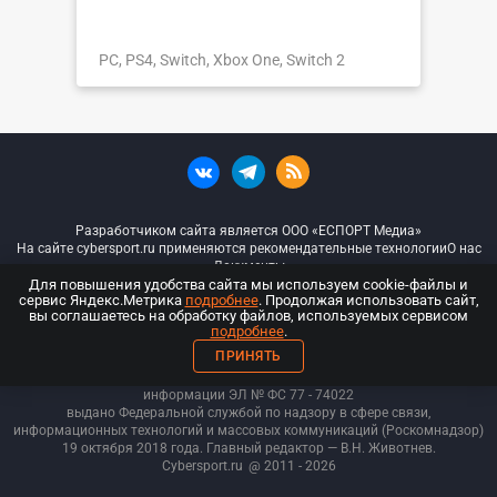
PC, PS4, Switch, Xbox One, Switch 2
Разработчиком сайта является ООО «ЕСПОРТ Медиа»
На сайте cybersport.ru применяются рекомендательные технологии
О нас
Документы
Для повышения удобства сайта мы используем cookie-файлы и
сервис Яндекс.Метрика
подробнее
. Продолжая использовать сайт,
© ООО «Киберспорт.ру» — Все права защищены
вы соглашаетесь на обработку файлов, используемых сервисом
подробнее
.
18+
ПРИНЯТЬ
ООО «Киберспорт.ру». Свидетельство о регистрации средств массовой
информации ЭЛ № ФС 77 - 74
022
выдано Федеральной службой по надзору в сфере связи,
информационных технологий и массовых коммуникаций (Роскомнадзор)
19 октября 2018 года. Главный редактор — В.Н. Животнев.
Cybersport.ru
@ 2011 - 2026