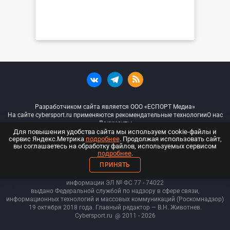
Разработчиком сайта является ООО «ЕСПОРТ Медиа»
На сайте cybersport.ru применяются рекомендательные технологии
О нас
Документы
Для повышения удобства сайта мы используем cookie-файлы и
сервис Яндекс.Метрика
подробнее
. Продолжая использовать сайт,
© ООО «Киберспорт.ру» — Все права защищены
вы соглашаетесь на обработку файлов, используемых сервисом
подробнее
.
18+
ПРИНЯТЬ
ООО «Киберспорт.ру». Свидетельство о регистрации средств массовой
информации ЭЛ № ФС 77 - 74
022
выдано Федеральной службой по надзору в сфере связи,
информационных технологий и массовых коммуникаций (Роскомнадзор)
19 октября 2018 года. Главный редактор — В.Н. Животнев.
Cybersport.ru
@ 2011 - 2026